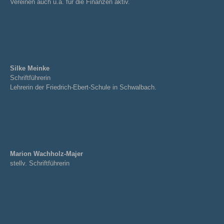
Vereinen auch u.a. für die Finanzen aktiv.
Silke Meinke
Schriftführerin
Lehrerin der Friedrich-Ebert-Schule in Schwalbach.
Marion Wachholz-Majer
stellv. Schriftführerin